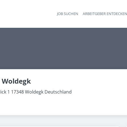
JOB SUCHEN
ARBEITGEBER ENTDECKE
Ha
o Woldegk
ick 1 17348 Woldegk Deutschland