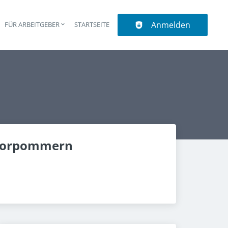
Anmelden
N
FÜR ARBEITGEBER
STARTSEITE
upt-Navigation
-Vorpommern