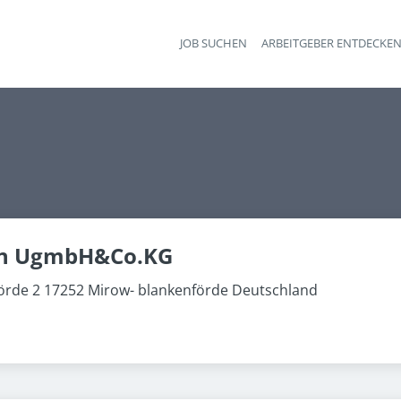
JOB SUCHEN
ARBEITGEBER ENTDECKE
Ha
n UgmbH&Co.KG
örde 2 17252 Mirow- blankenförde Deutschland