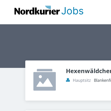
Hexenwäldche
Hauptsitz
Blankenf