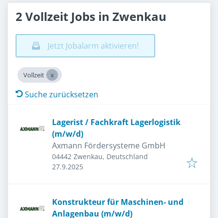
2 Vollzeit Jobs in Zwenkau
Jetzt Jobalarm aktivieren!
Vollzeit
Suche zurücksetzen
Lagerist / Fachkraft Lagerlogistik
(m/w/d)
Axmann Fördersysteme GmbH
04442 Zwenkau, Deutschland
Veröffentlicht
:
27.9.2025
Konstrukteur für Maschinen- und
Anlagenbau (m/w/d)