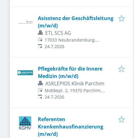
Asisstenz der Geschäftsleitung
(m/w/d)
ETL SCS AG
17033 Neubrandenburg,
Veröffentlicht
:
Deutschland
24.7.2026
Pflegekräfte für die Innere
Medizin (m/w/d)
ASKLEPIOS Klinik Parchim
Moltkepl. 2, 19370 Parchim,
Veröffentlicht
:
Deutschland
24.7.2026
Referenten
Krankenhausfinanzierung
(m/w/d)