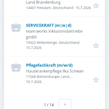
Land Brandenburg
Veröffentlicht
:
14467 Potsdam, Deutschland
15.7.2026
SERVICEKRAFT (m|w|d)
team:works inklusionsbetriebe
gmbh
19322 Wittenberge, Deutschland
Veröffentlicht
:
15.7.2026
Pflegefachkraft (m/w/d)
Hauskrankenpflege Ilka Schwan
17268 Boitzenburger Land,
Veröffentlicht
:
Deutschland
10.7.2026
1
/
14