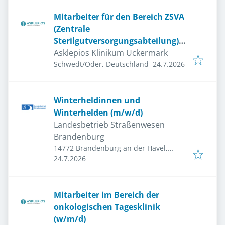
Mitarbeiter für den Bereich ZSVA
(Zentrale
Sterilgutversorgungsabteilung)
(w/m/d)
Asklepios Klinikum Uckermark
Veröffentlicht
:
Schwedt/Oder, Deutschland
24.7.2026
Winterheldinnen und
Winterhelden (m/w/d)
Landesbetrieb Straßenwesen
Brandenburg
14772 Brandenburg an der Havel,
Veröffentlicht
:
Deutschland
24.7.2026
Mitarbeiter im Bereich der
onkologischen Tagesklinik
(w/m/d)