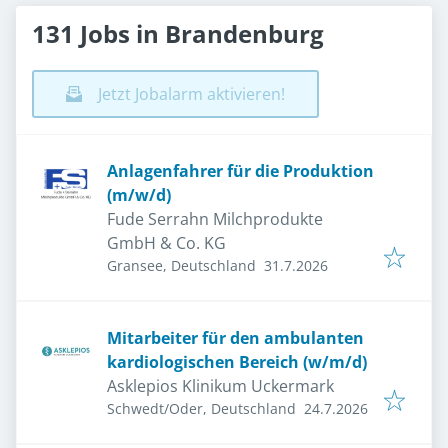
131 Jobs in Brandenburg
Jetzt Jobalarm aktivieren!
Anlagenfahrer für die Produktion
(m/w/d)
Fude Serrahn Milchprodukte
GmbH & Co. KG
Veröffentlicht
:
Gransee, Deutschland
31.7.2026
Mitarbeiter für den ambulanten
kardiologischen Bereich (w/m/d)
Asklepios Klinikum Uckermark
Veröffentlicht
:
Schwedt/Oder, Deutschland
24.7.2026