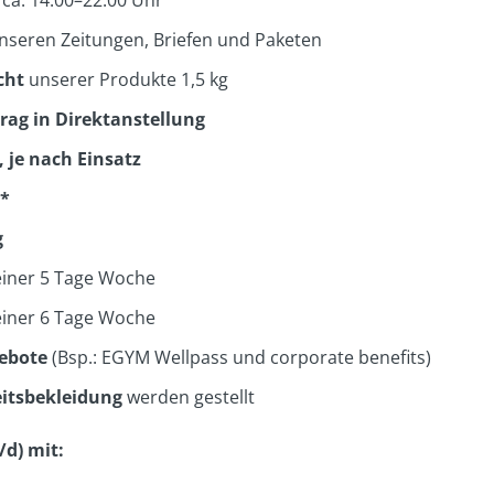
 ca. 14:00–22:00 Uhr
nseren Zeitungen, Briefen und Paketen
cht
unserer Produkte 1,5 kg
trag in Direktanstellung
 je nach Einsatz
*
g
 einer 5 Tage Woche
 einer 6 Tage Woche
gebote
(Bsp.: EGYM Wellpass und corporate benefits)
eitsbekleidung
werden gestellt
/d) mit: