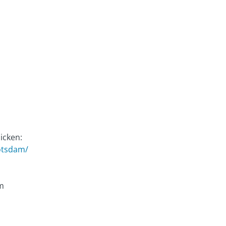
icken:
otsdam/
am