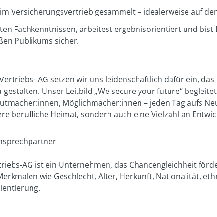
 im Versicherungsvertrieb gesammelt – idealerweise auf d
ten Fachkenntnissen, arbeitest ergebnisorientiert und bist
ßen Publikums sicher.
 Vertriebs- AG setzen wir uns leidenschaftlich dafür ein, d
gestalten. Unser Leitbild „We secure your future“ begleitet 
utmacher:innen, Möglichmacher:innen – jeden Tag aufs Neue!
here berufliche Heimat, sondern auch eine Vielzahl an Entwi
Ansprechpartner
triebs-AG ist ein Unternehmen, das Chancengleichheit förder
kmalen wie Geschlecht, Alter, Herkunft, Nationalität, ethn
ientierung.